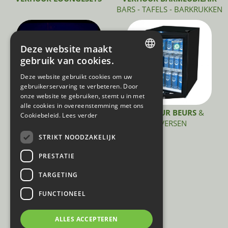
BARS - TAFELS - BARKRUKKEN
Deze website maakt
gebruik van cookies.
DUTCH
Deze website gebruikt cookies om uw
gebruikerservaring te verbeteren. Door
FRENCH
onze website te gebruiken, stemt u in met
alle cookies in overeenstemming met ons
VERHUUR INRICHTING
VERHUUR BEURS
&
Cookiebeleid.
Lees verder
VERLICHTING - PARASOLS -
DIVERSEN
ETC
STRIKT NOODZAKELIJK
PRESTATIE
TARGETING
FUNCTIONEEL
ALLES ACCEPTEREN